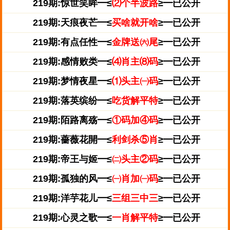
219期:惊世笑眸━≤
⑵个半波路
≥━已公开
219期:天痕夜芒━≤
买啥就开啥
≥━已公开
219期:有点任性━≤
金牌送㈥尾
≥━已公开
219期:感情败类━≤
⑷肖主⑻码
≥━已公开
219期:梦情夜星━≤
⑴头主㈠码
≥━已公开
219期:落英缤纷━≤
吃货解平特
≥━已公开
219期:陌路离殇━≤
①码加④码
≥━已公开
219期:薔薇花開━≤
利剑杀⑤肖
≥━已公开
219期:帝王与姬━≤
㈡头主②码
≥━已公开
219期:孤独的风━≤
㈠肖加㈠码
≥━已公开
219期:洋芋花儿━≤
三组三中三
≥━已公开
219期:心灵之歌━≤
一肖解平特
≥━已公开