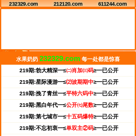
232329.com
212120.com
611244.com
232329.com
水果奶奶
每一处都是惊喜
219期:勃大精深━≤
㈡肖加㈢码
≥━已公开
219期:星际漫游━≤
⑵波期期中
≥━已公开
219期:挽了青丝━≤
平特六码中
≥━已公开
219期:黑白年代━≤
公开㈦尾数
≥━已公开
219期:第七城市━≤
十五码爆特
≥━已公开
219期:不忘初衷━≤
单双主②码
≥━已公开