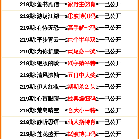
219期:鱼书雁信━≤
家野主⑵肖
≥━已公开
219期:游荡江湖━≤
①波博⑴码
≥━已公开
219期:有恃无恐━≤
高手解七码
≥━已公开
219期:平步青云━≤
㈡个半单双
≥━已公开
219期:为你折腰━≤
㈡尾必中奖
≥━已公开
219期:绝版的嗳━≤
⑷字猜平特
≥━已公开
219期:清风拂袖━≤
五肖中大奖
≥━已公开
219期:伊人红妆━≤
期期杀⒉头
≥━已公开
219期:心盲眼瞎━≤
经典爆⒃码
≥━已公开
219期:荒岛晴空━≤
合大小中特
≥━已公开
219期:静听思语━≤
仙人指特肖
≥━已公开
219期:莲花盛开━≤
⑵波博㈡码
≥━已公开