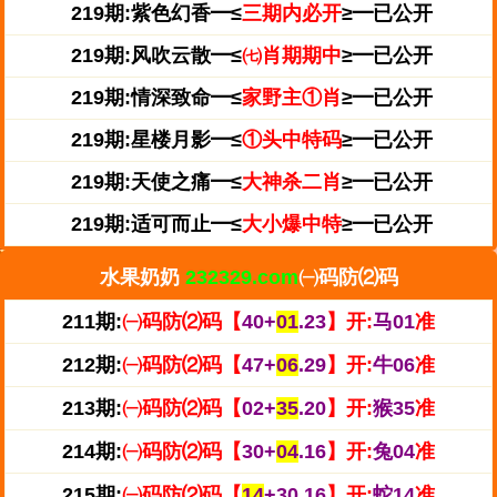
219期:紫色幻香━≤
三期内必开
≥━已公开
219期:风吹云散━≤
㈦肖期期中
≥━已公开
219期:情深致命━≤
家野主①肖
≥━已公开
219期:星楼月影━≤
①头中特码
≥━已公开
219期:天使之痛━≤
大神杀二肖
≥━已公开
219期:适可而止━≤
大小爆中特
≥━已公开
水果奶奶
232329.com
㈠码防⑵码
211期:
㈠码防⑵码【
40+
01
.23
】开:
马01
准
212期:
㈠码防⑵码【
47+
06
.29
】开:
牛06
准
213期:
㈠码防⑵码【
02+
35
.20
】开:
猴35
准
214期:
㈠码防⑵码【
30+
04
.16
】开:
兔04
准
215期:
㈠码防⑵码【
14
+30.16
】开:
蛇14
准