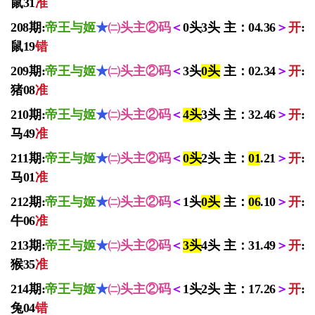
鼠31
准
208期:
帝王与姬
★
㈡头主②码
＜
0头3头 主：04.36
＞
开
:
鼠19
错
209期:
帝王与姬
★
㈡头主②码
＜
3头
0头
主：02.34
＞
开
:
猪08
准
210期:
帝王与姬
★
㈡头主②码
＜
4头
3头 主：32.46
＞
开
:
马49
准
211期:
帝王与姬
★
㈡头主②码
＜
0头
2头 主：
01
.21
＞
开
:
马01
准
212期:
帝王与姬
★
㈡头主②码
＜
1头
0头
主：
06
.10
＞
开
:
牛06
准
213期:
帝王与姬
★
㈡头主②码
＜
3头
4头 主：31.49
＞
开
:
猴35
准
214期:
帝王与姬
★
㈡头主②码
＜
1头2头 主：17.26
＞
开
:
兔04
错